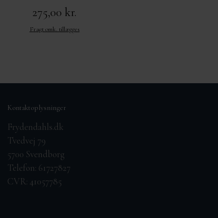
275,00 kr.
Fragt omk. tillægges
Kontaktoplysninger
Frydendahls.dk
Tvedvej 79
5700 Svendborg
Telefon: 61727827
CVR: 41057785