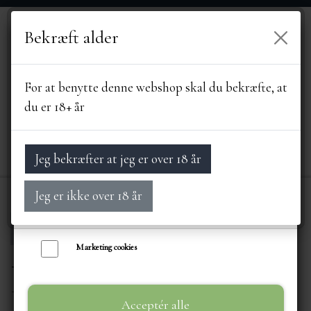
Bekræft alder
Vi bruger egne cookies og cookies fra tredjeparter til at personalisere din
brugeroplevelse, til markedsføring og til at undersøge, hvordan vores
hjemmeside anvendes af besøgende. Du kan altid tilbagekalde dit samtykke
For at benytte denne webshop skal du bekræfte, at
ved at trykke på linket 'Cookies' nederst på siden.
du er 18+ år
Læs mere om cookies her
Nødvendige cookies
Jeg bekræfter at jeg er over 18 år
Funktionelle cookies
Jeg er ikke over 18 år
Statistik cookies
Forside
ERHVERVSSALG
LIE GOURMET
FORSIDE
Marketing cookies
LIE GOURMET
SORTIMENT
Acceptér alle