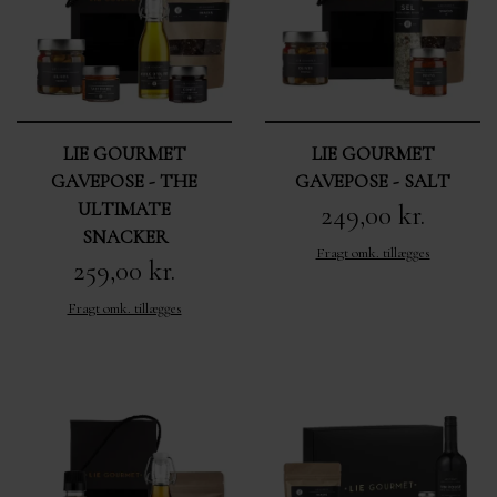
OM MIG
MÆRKER
KURVE FRA 400,-
KONTAKT
LIE GOURMET
LIE GOURMET
GAVEPOSE - THE
GAVEPOSE - SALT
ULTIMATE
249,00 kr.
SNACKER
Fragt omk. tillægges
259,00 kr.
Fragt omk. tillægges