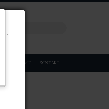
de
å linket
ØRER
OM MIG
KONTAKT