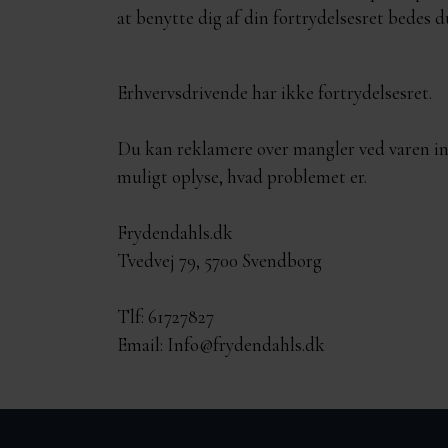
at benytte dig af din fortrydelsesret bedes 
Erhvervsdrivende har ikke fortrydelsesret.
Du kan reklamere over mangler ved varen ind
muligt oplyse, hvad problemet er.
Frydendahls.dk
Tvedvej 79, 5700 Svendborg
Tlf: 61727827
Email: Info@frydendahls.dk