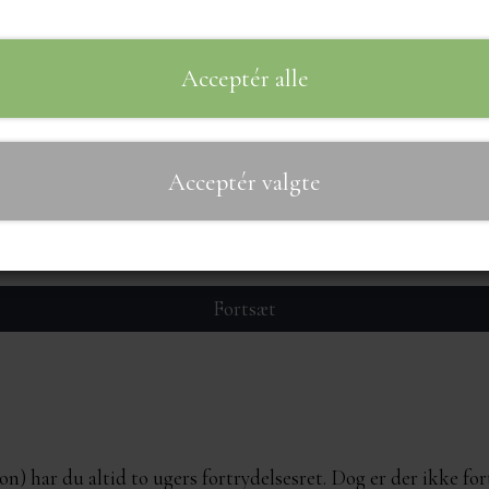
Acceptér alle
rdrenummer *
Acceptér valgte
-mail *
Fortsæt
n) har du altid to ugers fortrydelsesret. Dog er der ikke fo