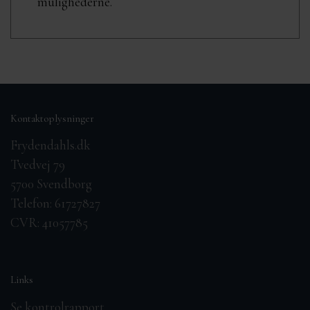
mulighederne.
Kontaktoplysninger
Frydendahls.dk
Tvedvej 79
5700 Svendborg
Telefon: 61727827
CVR: 41057785
Links
Se kontrolrapport