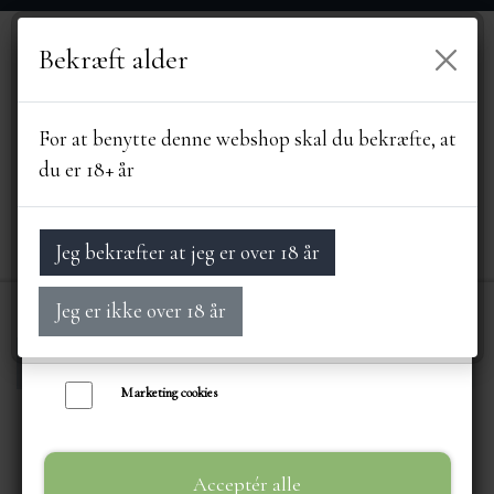
Bekræft alder
Vi bruger egne cookies og cookies fra tredjeparter til at personalisere din
brugeroplevelse, til markedsføring og til at undersøge, hvordan vores
hjemmeside anvendes af besøgende. Du kan altid tilbagekalde dit samtykke
For at benytte denne webshop skal du bekræfte, at
ved at trykke på linket 'Cookies' nederst på siden.
du er 18+ år
Læs mere om cookies her
Nødvendige cookies
Jeg bekræfter at jeg er over 18 år
Funktionelle cookies
Jeg er ikke over 18 år
Statistik cookies
Forside
ERHVERVSSALG
LIE GOURMET
FORSIDE
Marketing cookies
SORTIMENT
Acceptér alle