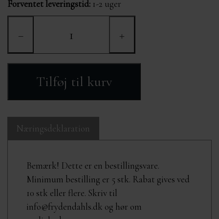
sødmælk (61%), sukker, 0% fedt summetmælkspulver
Forventet leveringstid:
1-2 uger
(8,4%). Næringsværdier per 100 g: Energi: 1281 kJ / 288
kcal Fedt: 3,5 g -heraf mættede fedtsyrer: 1,9 g
−
+
Kulhydrater: 57 g -heraf sukker: 56 g Protein: 7,4 g Salt:
0,35 g
Tilføj til kurv
Næringsdeklaration
Bemærk! Dette er en bestillingsvare.
Minimum bestilling er 5 stk. Rabat gives ved
10 stk eller flere. Skriv til
info@frydendahls.dk og hør om