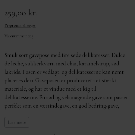
OM MIG
MÆRKER
KURVE FRA 400,-
259,00 kr.
Fragt omk. tillægges
KONTAKT
Varenummer: 225
Smuk sort gavepose med fire søde delikatesser: Dulce
de leche, sukkerkværn med chai, karamelsirup, sød
lakrids. Posen er vedlagt, og delikatesserne kan nemt
placeres deri. Gaveposen er produceret i et stærkt
materiale, og har et vindue med et kig til
delikatesserne. En sød og velsmagende gave som passer
perfekt som en værtindegave, en god bedring-gave,
indflyttergave eller lign.
Læs mere
DULCE DE LECHE (270 g) Ingredienser: Frisk