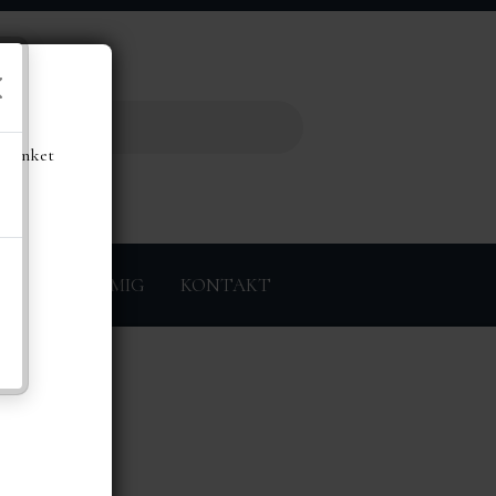
de
å linket
ØRER
OM MIG
KONTAKT