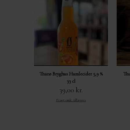
Thurø Bryghus Humlecider 5,9 %
Thu
33 cl
39,00 kr.
Fragt omk. tillægges