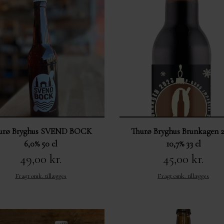
urø Bryghus SVEND BOCK
Thurø Bryghus Brunkagen 
6,0% 50 cl
10,7% 33 cl
49,00 kr.
45,00 kr.
Fragt omk. tillægges
Fragt omk. tillægges