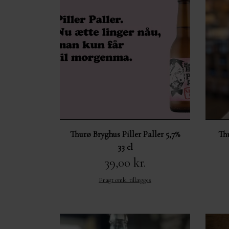
Thurø Bryghus Piller Paller 5,7%
Th
33 cl
39,00 kr.
Fragt omk. tillægges