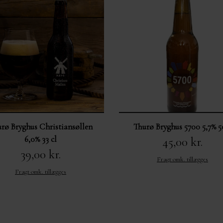
rø Bryghus Christiansøllen
Thurø Bryghus 5700 5,7% 5
6,0% 33 cl
45,00 kr.
39,00 kr.
Fragt omk. tillægges
Fragt omk. tillægges