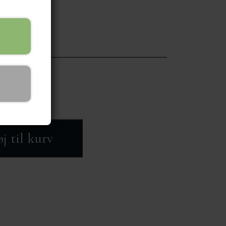
alm. salt.
øj til kurv