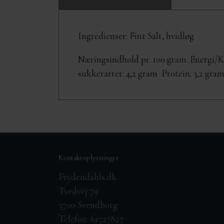
Ingredienser: Fint Salt, hvidløg
Næringsindhold pr. 100 gram: Energi/KJ
sukkerarter: 4,2 gram Protein: 3,2 gram
Kontaktoplysninger
Frydendahls.dk
Tvedvej 79
5700 Svendborg
Telefon: 61727827