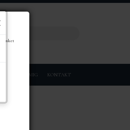
de
å linket
ØRER
OM MIG
KONTAKT