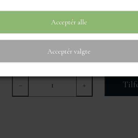
49,00 kr.
Acceptér alle
Fragt omk. tillægges
God og kraftig smag af hvidløg. Kan bruges i stedet for 
Acceptér valgte
Er også god på hasselback kartofler mv
Tilf
−
+