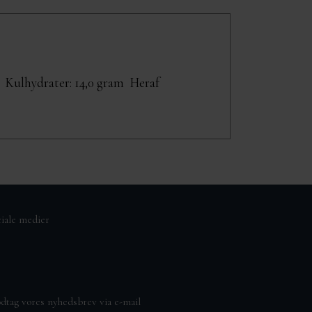
am Kulhydrater: 14,0 gram Heraf
ciale medier
dtag vores nyhedsbrev via e-mail