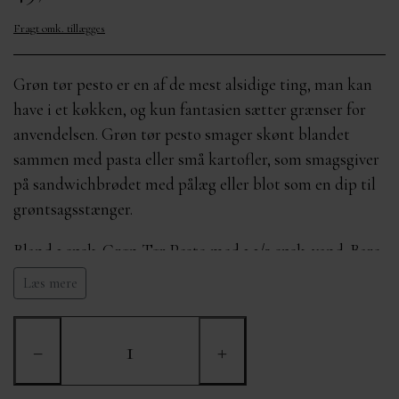
OM MIG
MÆRKER
KURVE FRA 400,-
Fragt omk. tillægges
KONTAKT
Grøn tør pesto er en af de mest alsidige ting, man kan
have i et køkken, og kun fantasien sætter grænser for
anvendelsen. Grøn tør pesto smager skønt blandet
sammen med pasta eller små kartofler, som smagsgiver
på sandwichbrødet med pålæg eller blot som en dip til
grøntsagsstænger.
Bland 1 spsk. Grøn Tør Pesto med 1 1/2 spsk. vand. Bare
så det er fugtig og tilsæt derefter 2-4 spsk. olie.
Læs mere
−
+