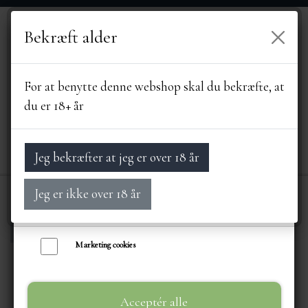
Bekræft alder
Vi bruger egne cookies og cookies fra tredjeparter til at personalisere din
brugeroplevelse, til markedsføring og til at undersøge, hvordan vores
hjemmeside anvendes af besøgende. Du kan altid tilbagekalde dit samtykke
For at benytte denne webshop skal du bekræfte, at
ved at trykke på linket 'Cookies' nederst på siden.
du er 18+ år
Læs mere om cookies her
Nødvendige cookies
Jeg bekræfter at jeg er over 18 år
Funktionelle cookies
Jeg er ikke over 18 år
Statistik cookies
Forside
LEVERANDØRER
PAZIL
Paz
FORSIDE
Marketing cookies
SORTIMENT
Acceptér alle