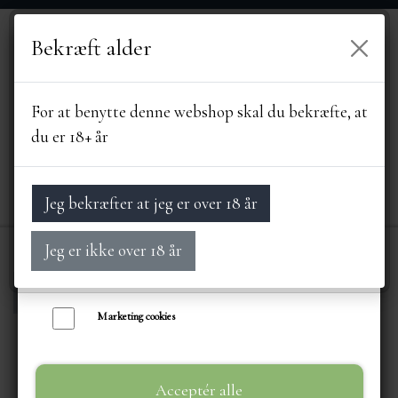
Bekræft alder
Vi bruger egne cookies og cookies fra tredjeparter til at personalisere din
brugeroplevelse, til markedsføring og til at undersøge, hvordan vores
hjemmeside anvendes af besøgende. Du kan altid tilbagekalde dit samtykke
For at benytte denne webshop skal du bekræfte, at
ved at trykke på linket 'Cookies' nederst på siden.
du er 18+ år
Læs mere om cookies her
Nødvendige cookies
Jeg bekræfter at jeg er over 18 år
Funktionelle cookies
Jeg er ikke over 18 år
Statistik cookies
Forside
LEVERANDØRER
PAZIL
Pazi
FORSIDE
Marketing cookies
SORTIMENT
Acceptér alle