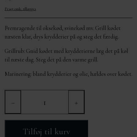
OM MIG
MÆRKER
KURVE FRA 400,-
Fragt omk. tillægges
KONTAKT
Fremragende til oksekød, svinekød mv. Grill kødet
næsten klar, drys krydderier på og steg det færdig.
Grillrub: Gnid kødet med krydderierne læg det på køl
til næste dag. Steg det på den varme grill.
Marinering: bland krydderier og olie, hældes over kødet.
−
+
Tilføj til kurv