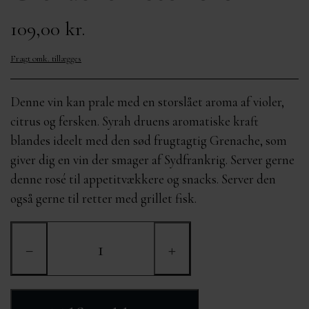
OM MIG
MÆRKER
KURVE FRA 400,-
109,00 kr.
Fragt omk. tillægges
KONTAKT
Denne vin kan prale med en storslået aroma af violer,
citrus og fersken. Syrah druens aromatiske kraft
blandes ideelt med den sød frugtagtig Grenache, som
giver dig en vin der smager af Sydfrankrig. Server gerne
denne rosé til appetitvækkere og snacks. Server den
også gerne til retter med grillet fisk.
−
+