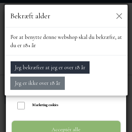
Bekræft alder
Vi bruger egne cookies og cookies fra tredjeparter til at personalisere din
brugeroplevelse, til markedsføring og til at undersøge, hvordan vores
hjemmeside anvendes af besøgende. Du kan altid tilbagekalde dit samtykke
For at benytte denne webshop skal du bekræfte, at
ved at trykke på linket 'Cookies' nederst på siden.
du er 18+ år
Læs mere om cookies her
Nødvendige cookies
Jeg bekræfter at jeg er over 18 år
Funktionelle cookies
Jeg er ikke over 18 år
Statistik cookies
Forside
DRIKKEVARER
ØL, VIN, SPIRIT
FORSIDE
Marketing cookies
SORTIMENT
Acceptér alle