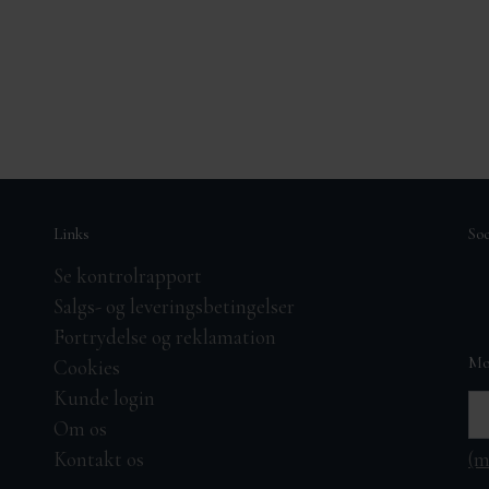
Links
So
Se kontrolrapport
Salgs- og leveringsbetingelser
Fortrydelse og reklamation
Mo
Cookies
Kunde login
Om os
(m
Kontakt os