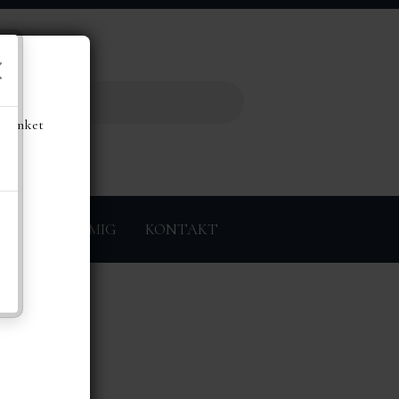
de
å linket
ØRER
OM MIG
KONTAKT