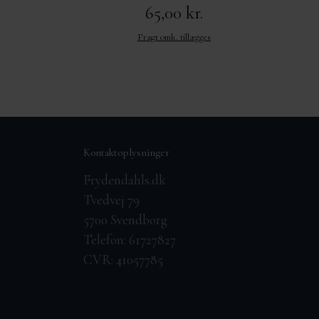
65,00 kr.
Fragt omk. tillægges
Kontaktoplysninger
Frydendahls.dk
Tvedvej 79
5700 Svendborg
Telefon: 61727827
CVR: 41057785