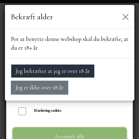
Bekræft alder
Vi bruger egne cookies og cookies fra tredjeparter til at personalisere din
brugeroplevelse, til markedsføring og til at undersøge, hvordan vores
hjemmeside anvendes af besøgende. Du kan altid tilbagekalde dit samtykke
For at benytte denne webshop skal du bekræfte, at
ved at trykke på linket 'Cookies' nederst på siden.
du er 18+ år
Læs mere om cookies her
Nødvendige cookies
Jeg bekræfter at jeg er over 18 år
Funktionelle cookies
Jeg er ikke over 18 år
Statistik cookies
Forside
ERHVERVSSALG
AALBORG CHO
FORSIDE
Marketing cookies
SORTIMENT
Acceptér alle