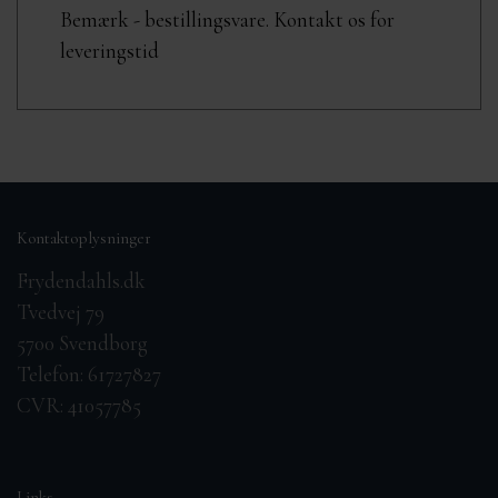
Bemærk - bestillingsvare. Kontakt os for
leveringstid
Kontaktoplysninger
Frydendahls.dk
Tvedvej 79
5700 Svendborg
Telefon: 61727827
CVR: 41057785
Links