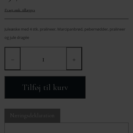
OM MIG
MÆRKER
KURVE FRA 400,-
Fragt omk. tillægges
KONTAKT
Juleæske med 4 stk. pralineer, Marcipanbrød, pebernødder, pralineer
og jule dragée
−
+
Tilføj til kurv
Næringsdeklaration