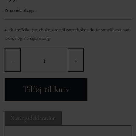
OM MIG
MÆRKER
KURVE FRA 400,-
Fragt omk. tillægges
KONTAKT
4 stk. trøffelkugler, chokopinde til varmchokolade. Karamelliseret sød
lakrids og marcipanstang
−
+
Tilføj til kurv
Næringsdeklaration