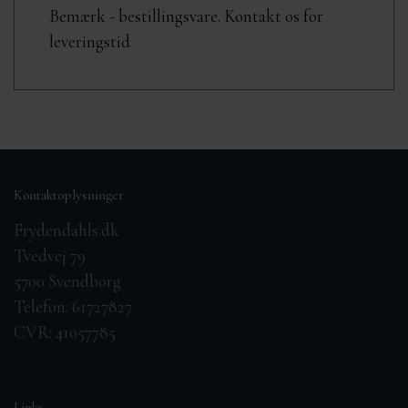
Bemærk - bestillingsvare. Kontakt os for
leveringstid
Kontaktoplysninger
Frydendahls.dk
Tvedvej 79
5700 Svendborg
Telefon: 61727827
CVR: 41057785
Links