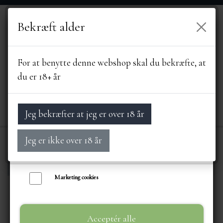
Bekræft alder
Vi bruger egne cookies og cookies fra tredjeparter til at personalisere din
brugeroplevelse, til markedsføring og til at undersøge, hvordan vores
hjemmeside anvendes af besøgende. Du kan altid tilbagekalde dit samtykke
For at benytte denne webshop skal du bekræfte, at
ved at trykke på linket 'Cookies' nederst på siden.
du er 18+ år
Læs mere om cookies her
Nødvendige cookies
Jeg bekræfter at jeg er over 18 år
Funktionelle cookies
Jeg er ikke over 18 år
Statistik cookies
Forside
ERHVERVSSALG
AALBORG CHO
FORSIDE
Marketing cookies
SORTIMENT
Acceptér alle