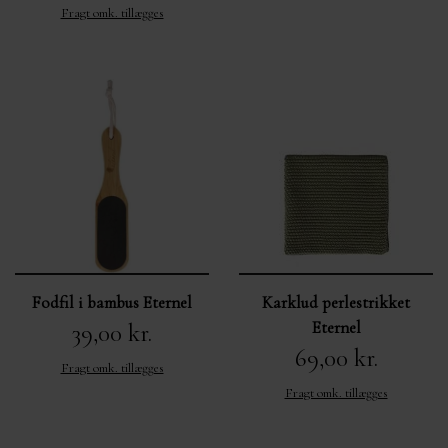
OM MIG
MÆRKER
KURVE FRA 400,-
Fragt omk. tillægges
KONTAKT
Fodfil i bambus Eternel
Karklud perlestrikket
Eternel
39,00 kr.
69,00 kr.
Fragt omk. tillægges
Fragt omk. tillægges