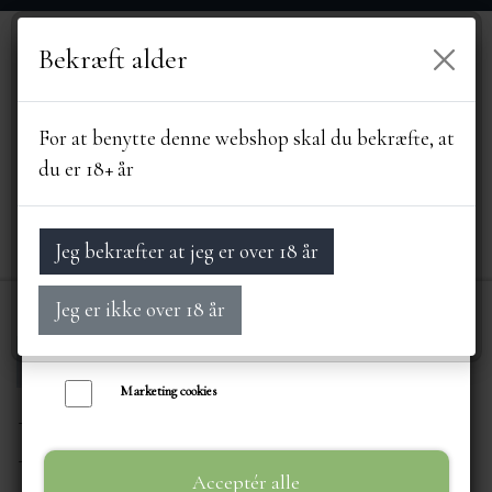
Bekræft alder
Vi bruger egne cookies og cookies fra tredjeparter til at personalisere din
brugeroplevelse, til markedsføring og til at undersøge, hvordan vores
hjemmeside anvendes af besøgende. Du kan altid tilbagekalde dit samtykke
For at benytte denne webshop skal du bekræfte, at
ved at trykke på linket 'Cookies' nederst på siden.
du er 18+ år
Læs mere om cookies her
Nødvendige cookies
Jeg bekræfter at jeg er over 18 år
Funktionelle cookies
Jeg er ikke over 18 år
Statistik cookies
Forside
LEVERANDØRER
ETERNEL
FORSIDE
Marketing cookies
ETERNEL
SORTIMENT
Acceptér alle