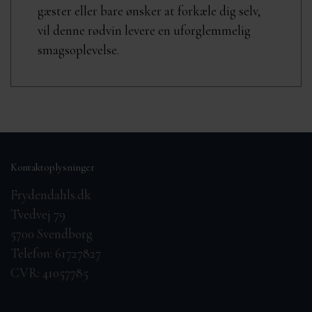
gæster eller bare ønsker at forkæle dig selv,
vil denne rødvin levere en uforglemmelig
smagsoplevelse.
Kontaktoplysninger
Frydendahls.dk
Tvedvej 79
5700 Svendborg
Telefon: 61727827
CVR: 41057785