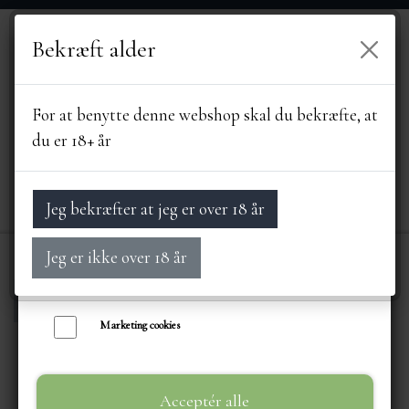
Bekræft alder
Vi bruger egne cookies og cookies fra tredjeparter til at personalisere din
brugeroplevelse, til markedsføring og til at undersøge, hvordan vores
hjemmeside anvendes af besøgende. Du kan altid tilbagekalde dit samtykke
For at benytte denne webshop skal du bekræfte, at
ved at trykke på linket 'Cookies' nederst på siden.
du er 18+ år
Læs mere om cookies her
Nødvendige cookies
Jeg bekræfter at jeg er over 18 år
Funktionelle cookies
Jeg er ikke over 18 år
Statistik cookies
Forside
DRIKKEVARER
ØL, VIN, SPIRIT
FORSIDE
Marketing cookies
SORTIMENT
Acceptér alle