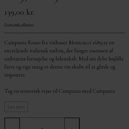
OM MIG
MÆRKER
KURVE FRA 400,-
139,00 kr.
Fragt omk. tillægges
KONTAKT
Campania Rosso fra vinhuset Menicucci 1689 er en
enestående italiensk rødvin, der fanger essensen af
rødvinens fornøjelse og lidenskab. Med sin dybe højlilla
farve og rige smag er denne vin skabt til at glæde og
imponere.
Tag en sensorisk rejse til Campania med Campania
Rosso og nyd den fulde kraft af denne italienske rødvin.
Med hvert glas får du en forsmag på den lidenskab og
Læs mere
tradition, der ligger bag rødvinens storhed. Forkæl dig
selv og dine smagsløg med denne ekstraordinære
−
+