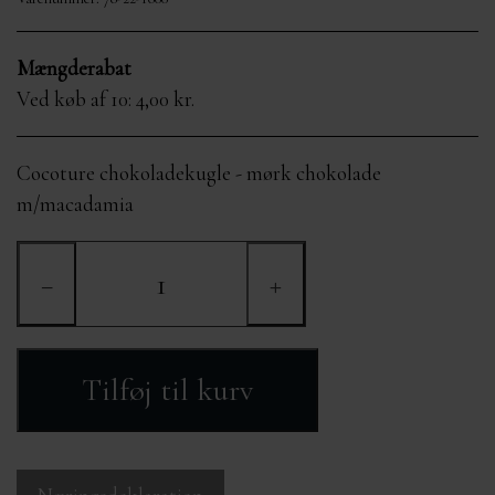
OM MIG
MÆRKER
KURVE FRA 400,-
Mængderabat
Ved køb af 10: 4,00 kr.
KONTAKT
Cocoture chokoladekugle - mørk chokolade
m/macadamia
−
+
Tilføj til kurv