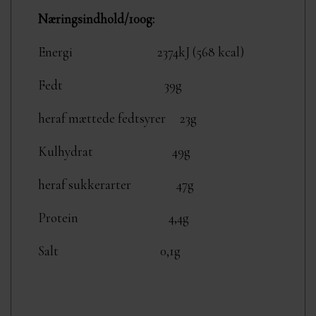
Næringsindhold/100g:
Energi
2374kJ (568 kcal)
Fedt
39g
heraf mættede fedtsyrer
23g
Kulhydrat
49g
heraf sukkerarter
47g
Protein
4,4g
Salt
0,1g