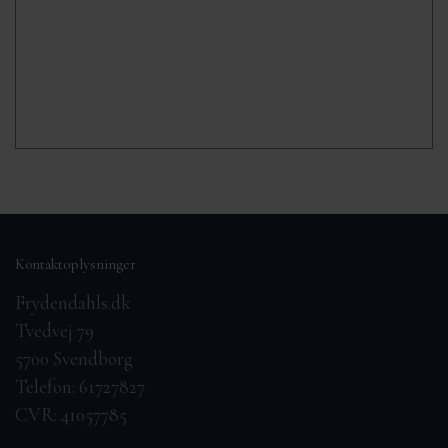
Kontaktoplysninger
Frydendahls.dk
Tvedvej 79
5700 Svendborg
Telefon: 61727827
CVR: 41057785