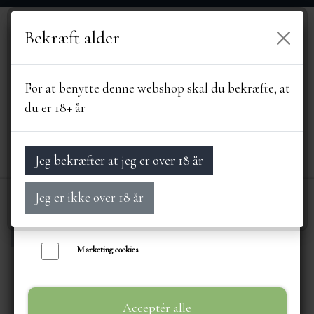
Bekræft alder
Vi bruger egne cookies og cookies fra tredjeparter til at personalisere din
brugeroplevelse, til markedsføring og til at undersøge, hvordan vores
hjemmeside anvendes af besøgende. Du kan altid tilbagekalde dit samtykke
For at benytte denne webshop skal du bekræfte, at
ved at trykke på linket 'Cookies' nederst på siden.
du er 18+ år
Læs mere om cookies her
Nødvendige cookies
Jeg bekræfter at jeg er over 18 år
Funktionelle cookies
Jeg er ikke over 18 år
Statistik cookies
Forside
CHOKOLADE & SLIK
FYLDT CH
FORSIDE
Marketing cookies
SORTIMENT
Acceptér alle