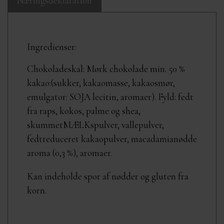
Næringsdeklaration
Ingredienser:
Chokoladeskal: Mørk chokolade min. 50 %
kakao:(sukker, kakaomasse, kakaosmør,
emulgator: SOJA lecitin, aromaer). Fyld: fedt
fra raps, kokos, palme og shea,
skummetMÆLKspulver, vallepulver,
fedtreduceret kakaopulver, macadamianødde
aroma (0,3 %), aromaer.
Kan indeholde spor af nødder og gluten fra
korn.