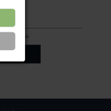
d lys chokolade
øj til kurv