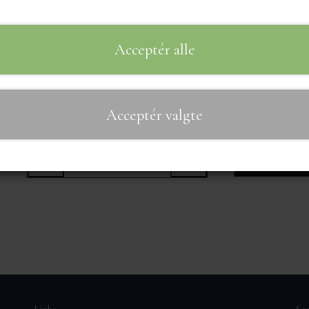
25,00 kr.
Acceptér alle
Fragt omk. tillægges
Marcipanbund med et tykt lag nougat, overtrukket me
Acceptér valgte
Tilf
−
+