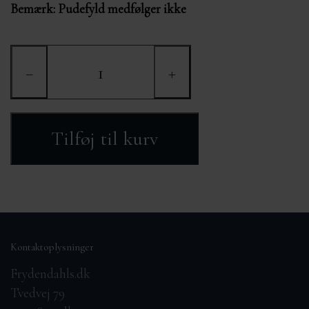
Bemærk: Pudefyld medfølger ikke
−
+
Tilføj til kurv
Kontaktoplysninger
Frydendahls.dk
Tvedvej 79