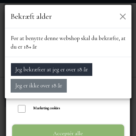
Bekræft alder
Vi bruger egne cookies og cookies fra tredjeparter til at personalisere din
brugeroplevelse, til markedsføring og til at undersøge, hvordan vores
hjemmeside anvendes af besøgende. Du kan altid tilbagekalde dit samtykke
For at benytte denne webshop skal du bekræfte, at
ved at trykke på linket 'Cookies' nederst på siden.
du er 18+ år
Læs mere om cookies her
Nødvendige cookies
Jeg bekræfter at jeg er over 18 år
Funktionelle cookies
Jeg er ikke over 18 år
Statistik cookies
Forside
TIL HJEMMET
BOLIGTEKSTILER
FORSIDE
Marketing cookies
SORTIMENT
Acceptér alle