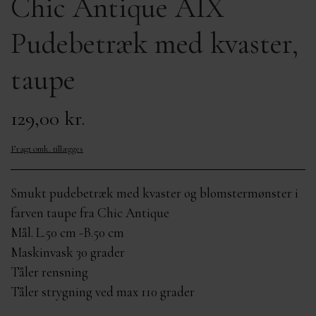
Chic Antique AIX
OM MIG
MÆRKER
KURVE FRA 400,-
Pudebetræk med kvaster,
KONTAKT
taupe
129,00 kr.
Fragt omk. tillægges
Smukt pudebetræk med kvaster og blomstermønster i
farven taupe fra Chic Antique
Mål. L.50 cm -B.50 cm
Maskinvask 30 grader
Tåler rensning
Tåler strygning ved max 110 grader